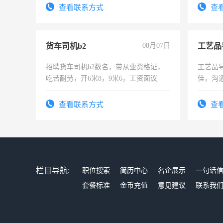
4500。
查看联系方式
查
货车司机b2
08月07日
工艺品
招聘货车司机b2数名，带从业资格证，
工艺品导
吃苦耐劳，开6米8，9米6，工资面议
佳，沟
上进心
查看联系方式
查
栏目导航:
职位搜索
简历中心
名企展示
一句话
套餐标准
金币充值
意见建议
联系我