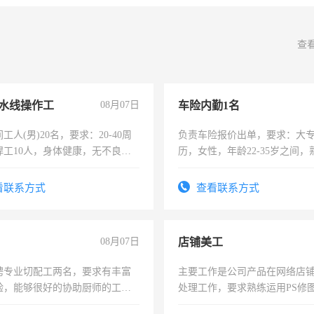
查
水线操作工
08月07日
车险内勤1名
工人(男)20名，要求：20-40周
负责车险报价出单，要求：大
焊工10人，身体健康，无不良嗜
历，女性，年龄22-35岁之间
：4500-7000元，标准八人间住
操作，工作态度认真，具有团
费发放劳保用品，两班倒，每月
试用期1-3个月，转正后交纳五
看联系方式
查看联系方式
时发放工资，工作时间10小时
08月07日
店铺美工
聘专业切配工两名，要求有丰富
主要工作是公司产品在网络店
验，能够很好的协助厨师的工
处理工作，要求熟练运用PS修图
住，每月有公休，工资3500-
作时间每天8小时，待遇优厚。