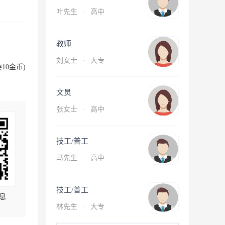
叶先生
·
高中
教师
刘女士
·
大专
10金币)
文员
张女士
·
高中
技工/普工
马先生
·
高中
技工/普工
息
林先生
·
大专