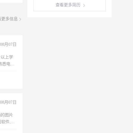
查看更多简历
看更多信息
08月07日
专以上学
，熟悉电脑
队精神，
险，
08月07日
铺的图片
软件,工