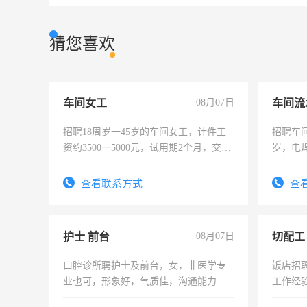
猜您喜欢
车间女工
08月07日
车间流
招聘18周岁一45岁的车间女工，计件工
招聘车间
资约3500一5000元，试用期2个月，交五
岁，电
险，有年薪假，年底福利
好。薪资
宿，免
查看联系方式
查
25号准
护士 前台
08月07日
切配工
口腔诊所聘护士及前台，女，非医学专
饭店招
业也可，形象好，气质佳，沟通能力
工作经
强。面试，周日休息。
作。包吃